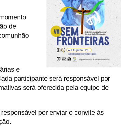
m momento
ção de
e comunhão
árias e
 Cada participante será responsável por
mativas será oferecida pela equipe de
 responsável por enviar o convite às
ção.