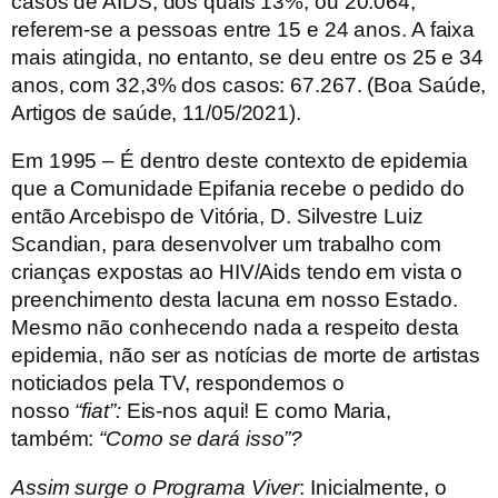
casos de AIDS, dos quais 13%, ou 20.064,
referem-se a pessoas entre 15 e 24 anos. A faixa
mais atingida, no entanto, se deu entre os 25 e 34
anos, com 32,3% dos casos: 67.267. (Boa Saúde,
Artigos de saúde, 11/05/2021).
Em 1995
– É dentro deste contexto de epidemia
que a Comunidade Epifania recebe o pedido do
então Arcebispo de Vitória, D. Silvestre Luiz
Scandian, para desenvolver um trabalho com
crianças expostas ao HIV/Aids tendo em vista o
preenchimento desta lacuna em nosso Estado.
Mesmo não conhecendo nada a respeito desta
epidemia, não ser as notícias de morte de artistas
noticiados pela TV, respondemos o
nosso
“fiat”:
Eis-nos aqui! E como Maria,
também:
“Como se dará isso”?
Assim surge o
Programa Viver
: Inicialmente, o