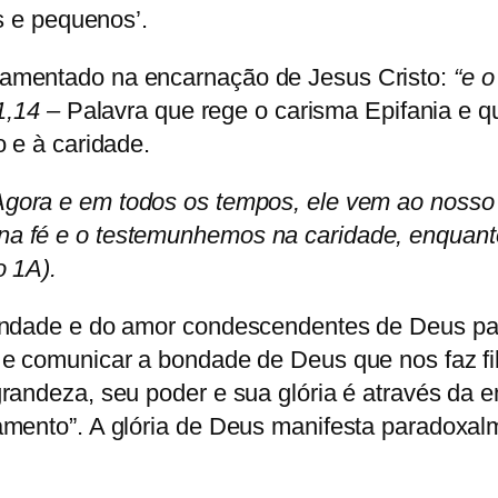
s e pequenos’.
damentado na encarnação de Jesus Cristo:
“e o
1,14
–
Palavra que rege o carisma Epifania e q
 e à caridade.
Agora e em todos os tempos, ele vem ao nosso
a fé e o testemunhemos na caridade, enquanto
o 1A).
 bondade e do amor condescendentes de Deus 
 e comunicar a bondade de Deus que nos faz f
randeza, seu poder e sua glória é através da e
amento”. A glória de Deus manifesta paradoxa