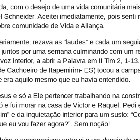
vida, com o desejo de uma vida comunitária mai
el Schneider. Aceitei imediatamente, pois senti
obre comunidade de Vida e Aliança.
riamente, rezava as “laudes” e cada um seguia
 juntos por uma semana culminando com um ret
oz interior, a abrir a Palavra em II Tim 2, 1-13
de Cachoeiro de Itapemirim- ES) tocou a campa
e era aquilo mesmo que eu havia entendido.
esus e só a Ele pertencer trabalhando na cons
ó e fui morar na casa de Victor e Raquel. Ped
im” e da inquietação interior para um susto: “
 que eu vou fazer agora?”. Sem noção!