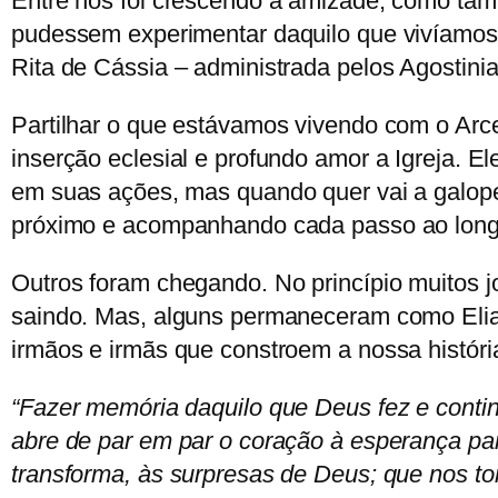
Entre nós foi crescendo a amizade, como ta
pudessem experimentar daquilo que vivíamo
Rita de Cássia – administrada pelos Agostini
Partilhar o que estávamos vivendo com o Arce
inserção eclesial e profundo amor a Igreja. El
em suas ações, mas quando quer vai a galope
próximo e acompanhando cada passo ao longo
Outros foram chegando. No princípio muitos j
saindo. Mas, alguns permaneceram como Elian
irmãos e irmãs que constroem a nossa históri
“Fazer memória daquilo que Deus fez e contin
abre de par em par o coração à esperança pa
transforma, às surpresas de Deus; que nos t