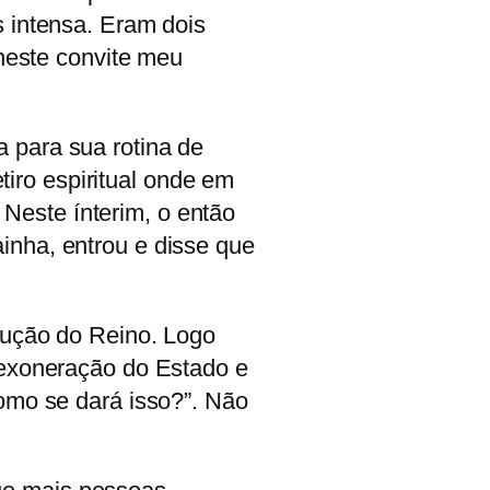
s intensa. Eram dois
 neste convite meu
 para sua rotina de
iro espiritual onde em
. Neste ínterim, o então
inha, entrou e disse que
trução do Reino. Logo
i exoneração do Estado e
Como se dará isso?”. Não