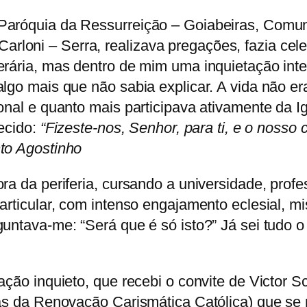
Paróquia da Ressurreição – Goiabeiras, Comun
loni – Serra, realizava pregações, fazia cel
rária, mas dentro de mim uma inquietação inter
lgo mais que não sabia explicar. A vida não er
onal e quanto mais participava ativamente da I
hecido:
“Fizeste-nos, Senhor, para ti, e o nosso
to Agostinho
ra da periferia, cursando a universidade, prof
articular, com intenso engajamento eclesial, m
guntava-me: “Será que é só isto?” Já sei tudo 
ção inquieto, que recebi o convite de Victor Sc
ças da Renovação Carismática Católica) que se