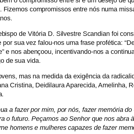
mbém o compromisso entre si e um desejo de q
s. Fizemos compromissos entre nós numa miss
anos.
bispo de Vitória D. Silvestre Scandian foi co
e por sua vez falou-nos uma frase profética: “D
” e nos abençoou, incentivando-nos a continua
 de sua vida.
ovens, mas na medida da exigência da radicali
a Cristina, Deidilaura Aparecida, Amelinha, 
a.
ua a fazer por mim, por nós, fazer memória do 
ra o futuro. Peçamos ao Senhor que nos abra 
orne homens e mulheres capazes de fazer memó