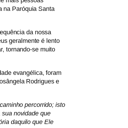
ue mais pessoas
a na Paróquia Santa
nsequência da nossa
eus geralmente é lento
r, tornando-se muito
dade evangélica, foram
Rosângela Rodrigues e
caminho percorrido; isto
à sua novidade que
ria daquilo que Ele