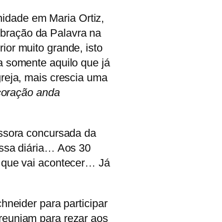
idade em Maria Ortiz,
ebração da Palavra na
ior muito grande, isto
a somente aquilo que já
greja, mais crescia uma
 coração anda
essora concursada da
issa diária… Aos 30
o que vai acontecer… Já
hneider para participar
 reuniam para rezar aos