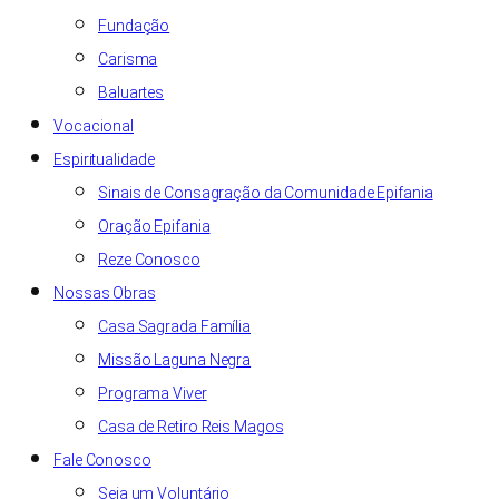
Fundação
Carisma
Baluartes
Vocacional
Espiritualidade
Sinais de Consagração da Comunidade Epifania
Oração Epifania
Reze Conosco
Nossas Obras
Casa Sagrada Família
Missão Laguna Negra
Programa Viver
Casa de Retiro Reis Magos
Fale Conosco
Seja um Voluntário