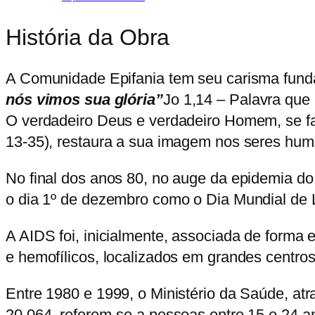
História da Obra
A Comunidade Epifania tem seu carisma fund
nós vimos sua glória”
Jo 1,14
–
Palavra que 
O verdadeiro Deus e verdadeiro Homem, se faz
13-35), restaura a sua imagem nos seres huma
No final dos anos 80, no auge da epidemia d
o dia 1º de dezembro como o Dia Mundial de Lu
A AIDS foi, inicialmente, associada de forma 
e hemofílicos, localizados em grandes centro
Entre 1980 e 1999, o Ministério da Saúde, at
20.064, referem-se a pessoas entre 15 e 24 an