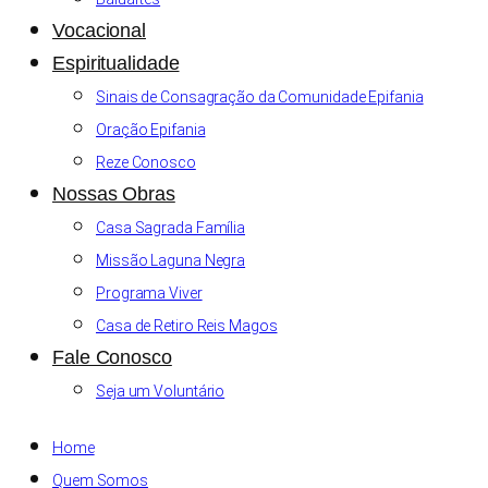
Vocacional
Espiritualidade
Sinais de Consagração da Comunidade Epifania
Oração Epifania
Reze Conosco
Nossas Obras
Casa Sagrada Família
Missão Laguna Negra
Programa Viver
Casa de Retiro Reis Magos
Fale Conosco
Seja um Voluntário
Home
Quem Somos