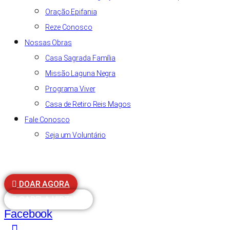
Oração Epifania
Reze Conosco
Nossas Obras
Casa Sagrada Família
Missão Laguna Negra
Programa Viver
Casa de Retiro Reis Magos
Fale Conosco
Seja um Voluntário
DOAR AGORA
CAPELA VIRTUAL
Facebook