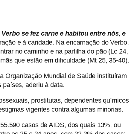
 Verbo se fez carne e habitou entre nós, e
oração e à caridade. Na encarnação do Verbo,
trar no caminho e na partilha do pão (Lc 24,
mãs que estão em dificuldade (Mt 25, 35-40).
a Organização Mundial de Saúde instituíram
 países, aderiu à data.
mossexuais, prostitutas, dependentes químicos
 estigmas vigentes contra algumas minorias.
 155.590 casos de AIDS, dos quais 13%, ou
 entre os 25 e 34 anos, com 32,3% dos casos: