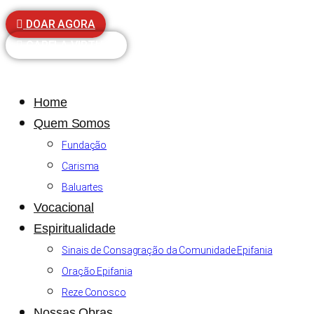
DOAR AGORA
CAPELA VIRTUAL
Home
Quem Somos
Fundação
Carisma
Baluartes
Vocacional
Espiritualidade
Sinais de Consagração da Comunidade Epifania
Oração Epifania
Reze Conosco
Nossas Obras