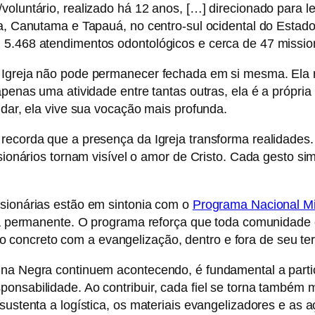
oluntário, realizado há 12 anos, […] direcionado para l
ea, Canutama e Tapauá, no centro-sul ocidental do Estad
5.468 atendimentos odontológicos e cerca de 47 mission
 Igreja não pode permanecer fechada em si mesma. Ela r
enas uma atividade entre tantas outras, ela é a própria 
idar, ela vive sua vocação mais profunda.
recorda que a presença da Igreja transforma realidades.
ssionários tornam visível o amor de Cristo. Cada gesto s
ssionárias estão em sintonia com o
Programa Nacional Mi
ária permanente. O programa reforça que toda comunidad
ncreto com a evangelização, dentro e fora de seu terri
una Negra continuem acontecendo, é fundamental a part
onsabilidade. Ao contribuir, cada fiel se torna também m
 sustenta a logística, os materiais evangelizadores e a