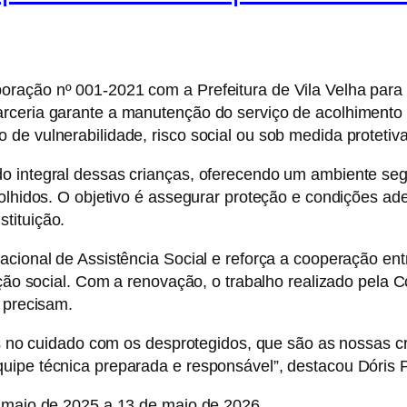
ração nº 001-2021 com a Prefeitura de Vila Velha para 
ceria garante a manutenção do serviço de acolhimento in
e vulnerabilidade, risco social ou sob medida protetiva
o integral dessas crianças, oferecendo um ambiente seg
colhidos. O objetivo é assegurar proteção e condições a
tituição.
cional de Assistência Social e reforça a cooperação ent
eção social. Com a renovação, o trabalho realizado pela
 precisam.
s no cuidado com os desprotegidos, que são as nossas cria
uipe técnica preparada e responsável”, destacou Dóris 
e maio de 2025 a 13 de maio de 2026.